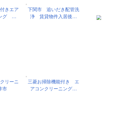
能付きエア
下関市 追いだき配管洗
ング …
浄 賃貸物件入居後…
ンクリーニ
三菱お掃除機能付き エ
井市
アコンクリーニング…