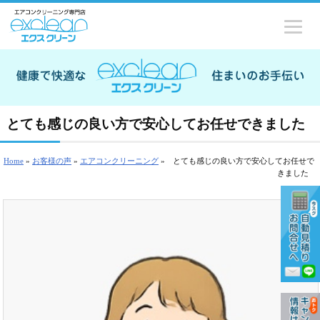
とても感じの良い方で安心してお任せできました
Home
»
お客様の声
»
エアコンクリーニング
»
とても感じの良い方で安心してお任せで
きました